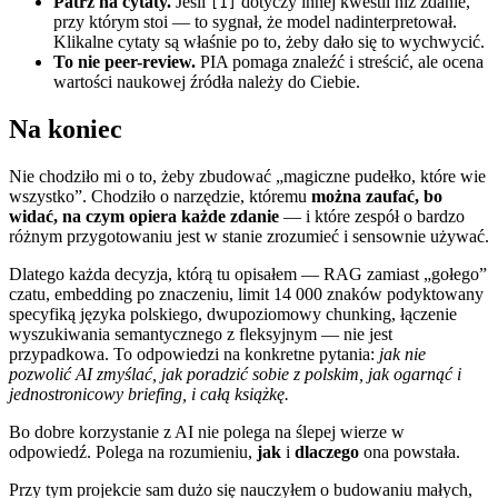
Patrz na cytaty.
Jeśli
dotyczy innej kwestii niż zdanie,
[1]
przy którym stoi — to sygnał, że model nadinterpretował.
Klikalne cytaty są właśnie po to, żeby dało się to wychwycić.
To nie peer-review.
PIA pomaga znaleźć i streścić, ale ocena
wartości naukowej źródła należy do Ciebie.
Na koniec
Nie chodziło mi o to, żeby zbudować „magiczne pudełko, które wie
wszystko”. Chodziło o narzędzie, któremu
można zaufać, bo
widać, na czym opiera każde zdanie
— i które zespół o bardzo
różnym przygotowaniu jest w stanie zrozumieć i sensownie używać.
Dlatego każda decyzja, którą tu opisałem — RAG zamiast „gołego”
czatu, embedding po znaczeniu, limit 14 000 znaków podyktowany
specyfiką języka polskiego, dwupoziomowy chunking, łączenie
wyszukiwania semantycznego z fleksyjnym — nie jest
przypadkowa. To odpowiedzi na konkretne pytania:
jak nie
pozwolić AI zmyślać, jak poradzić sobie z polskim, jak ogarnąć i
jednostronicowy briefing, i całą książkę.
Bo dobre korzystanie z AI nie polega na ślepej wierze w
odpowiedź. Polega na rozumieniu,
jak
i
dlaczego
ona powstała.
Przy tym projekcie sam dużo się nauczyłem o budowaniu małych,