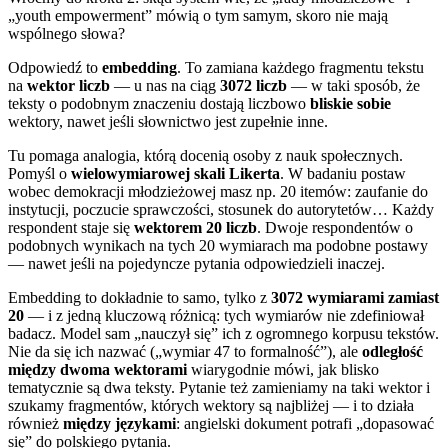
„youth empowerment” mówią o tym samym, skoro nie mają
wspólnego słowa?
Odpowiedź to
embedding
. To zamiana każdego fragmentu tekstu
na
wektor liczb
— u nas na ciąg
3072 liczb
— w taki sposób, że
teksty o podobnym znaczeniu dostają liczbowo
bliskie sobie
wektory, nawet jeśli słownictwo jest zupełnie inne.
Tu pomaga analogia, którą docenią osoby z nauk społecznych.
Pomyśl o
wielowymiarowej skali Likerta
. W badaniu postaw
wobec demokracji młodzieżowej masz np. 20 itemów: zaufanie do
instytucji, poczucie sprawczości, stosunek do autorytetów… Każdy
respondent staje się
wektorem 20 liczb
. Dwoje respondentów o
podobnych wynikach na tych 20 wymiarach ma podobne postawy
— nawet jeśli na pojedyncze pytania odpowiedzieli inaczej.
Embedding to dokładnie to samo, tylko z
3072 wymiarami zamiast
20
— i z jedną kluczową różnicą: tych wymiarów nie zdefiniował
badacz. Model sam „nauczył się” ich z ogromnego korpusu tekstów.
Nie da się ich nazwać („wymiar 47 to formalność”), ale
odległość
między dwoma wektorami
wiarygodnie mówi, jak blisko
tematycznie są dwa teksty. Pytanie też zamieniamy na taki wektor i
szukamy fragmentów, których wektory są najbliżej — i to działa
również
między językami
: angielski dokument potrafi „dopasować
się” do polskiego pytania.