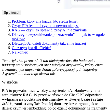
Spis treści
Problem, który zna każdy, kto śledzi temat
Czym PIA jest — i czym na pewno nie jest
RAG — czyli jak sprawić, żeby AI nie zmyślała
Dlaczego „wyszukiwanie po znaczeniu” — i jak to w ogóle
możliwe
Dlaczego AI dzieli dokumenty tak, a nie inaczej
Co z tego jest dla Ciebie?
Na koniec
Ten artykuł to przewodnik dla nieinżynierów: dla badaczek i
badaczy nauk społecznych oraz młodych aktywistów, którzy chcą
zrozumieć, jak naprawdę działa „Partycypacyjny Inteligentny
Asystent” — i dlaczego akurat tak.
W skrócie
PIA to prywatna baza wiedzy z asystentem AI zbudowanym na
architekturze
RAG
. W przeciwieństwie do ChatGPT odpowiada
wyłącznie na podstawie dokumentów w Twojej bazie
i
cytuje
źródła
, zamiast zmyślać. Poniżej tłumaczę bez żargonu, jak to
działa: czym jest embedding, po co dzielić dokumenty na fragmenty