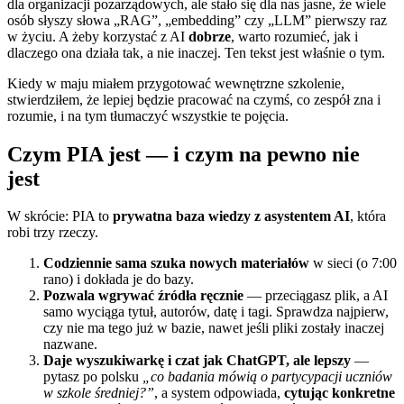
dla organizacji pozarządowych, ale stało się dla nas jasne, że wiele
osób słyszy słowa „RAG”, „embedding” czy „LLM” pierwszy raz
w życiu. A żeby korzystać z AI
dobrze
, warto rozumieć, jak i
dlaczego ona działa tak, a nie inaczej. Ten tekst jest właśnie o tym.
Kiedy w maju miałem przygotować wewnętrzne szkolenie,
stwierdziłem, że lepiej będzie pracować na czymś, co zespół zna i
rozumie, i na tym tłumaczyć wszystkie te pojęcia.
Czym PIA jest — i czym na pewno nie
jest
W skrócie: PIA to
prywatna baza wiedzy z asystentem AI
, która
robi trzy rzeczy.
Codziennie sama szuka nowych materiałów
w sieci (o 7:00
rano) i dokłada je do bazy.
Pozwala wgrywać źródła ręcznie
— przeciągasz plik, a AI
samo wyciąga tytuł, autorów, datę i tagi. Sprawdza najpierw,
czy nie ma tego już w bazie, nawet jeśli pliki zostały inaczej
nazwane.
Daje wyszukiwarkę i czat jak ChatGPT, ale lepszy
—
pytasz po polsku
„co badania mówią o partycypacji uczniów
w szkole średniej?”
, a system odpowiada,
cytując konkretne