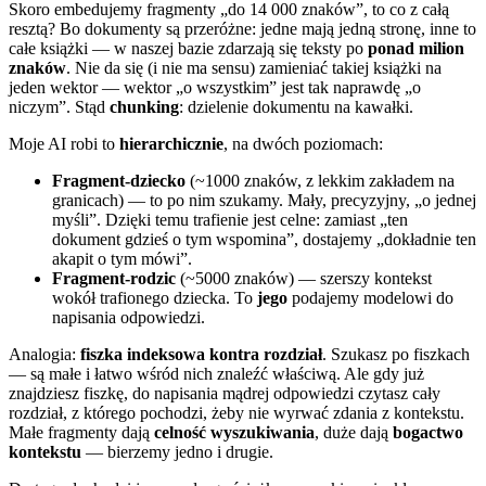
Skoro embedujemy fragmenty „do 14 000 znaków”, to co z całą
resztą? Bo dokumenty są przeróżne: jedne mają jedną stronę, inne to
całe książki — w naszej bazie zdarzają się teksty po
ponad milion
znaków
. Nie da się (i nie ma sensu) zamieniać takiej książki na
jeden wektor — wektor „o wszystkim” jest tak naprawdę „o
niczym”. Stąd
chunking
: dzielenie dokumentu na kawałki.
Moje AI robi to
hierarchicznie
, na dwóch poziomach:
Fragment-dziecko
(~1000 znaków, z lekkim zakładem na
granicach) — to po nim szukamy. Mały, precyzyjny, „o jednej
myśli”. Dzięki temu trafienie jest celne: zamiast „ten
dokument gdzieś o tym wspomina”, dostajemy „dokładnie ten
akapit o tym mówi”.
Fragment-rodzic
(~5000 znaków) — szerszy kontekst
wokół trafionego dziecka. To
jego
podajemy modelowi do
napisania odpowiedzi.
Analogia:
fiszka indeksowa kontra rozdział
. Szukasz po fiszkach
— są małe i łatwo wśród nich znaleźć właściwą. Ale gdy już
znajdziesz fiszkę, do napisania mądrej odpowiedzi czytasz cały
rozdział, z którego pochodzi, żeby nie wyrwać zdania z kontekstu.
Małe fragmenty dają
celność wyszukiwania
, duże dają
bogactwo
kontekstu
— bierzemy jedno i drugie.