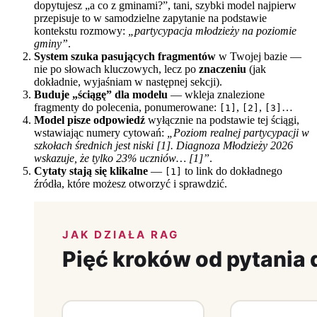
dopytujesz „a co z gminami?”, tani, szybki model najpierw
przepisuje to w samodzielne zapytanie na podstawie
kontekstu rozmowy:
„partycypacja młodzieży na poziomie
gminy”
.
System szuka pasujących fragmentów
w Twojej bazie —
nie po słowach kluczowych, lecz po
znaczeniu
(jak
dokładnie, wyjaśniam w następnej sekcji).
Buduje „ściągę” dla modelu
— wkleja znalezione
fragmenty do polecenia, ponumerowane:
,
,
…
[1]
[2]
[3]
Model pisze odpowiedź
wyłącznie na podstawie tej ściągi,
wstawiając numery cytowań:
„Poziom realnej partycypacji w
szkołach średnich jest niski [1]. Diagnoza Młodzieży 2026
wskazuje, że tylko 23% uczniów… [1]”
.
Cytaty stają się klikalne
—
to link do dokładnego
[1]
źródła, które możesz otworzyć i sprawdzić.