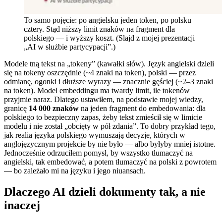
To samo pojęcie: po angielsku jeden token, po polsku
cztery. Stąd niższy limit znaków na fragment dla
polskiego — i wyższy koszt. (Slajd z mojej prezentacji
„AI w służbie partycypacji”.)
Modele tną tekst na „tokeny” (kawałki słów). Język angielski dzieli
się na tokeny oszczędnie (~4 znaki na token), polski — przez
odmianę, ogonki i dłuższe wyrazy — znacznie gęściej (~2–3 znaki
na token). Model embeddingu ma twardy limit, ile tokenów
przyjmie naraz. Dlatego ustawiłem, na podstawie mojej wiedzy,
granicę
14 000 znaków
na jeden fragment do embedowania: dla
polskiego to bezpieczny zapas, żeby tekst zmieścił się w limicie
modelu i nie został „obcięty w pół zdania”. To dobry przykład tego,
jak realia języka polskiego wymuszają decyzje, których w
anglojęzycznym projekcie by nie było — albo byłyby mniej istotne.
Jednocześnie odrzuciłem pomysł, by wszystko tłumaczyć na
angielski, tak embedować, a potem tłumaczyć na polski z powrotem
— bo zależało mi na języku i jego niuansach.
Dlaczego AI dzieli dokumenty tak, a nie
inaczej