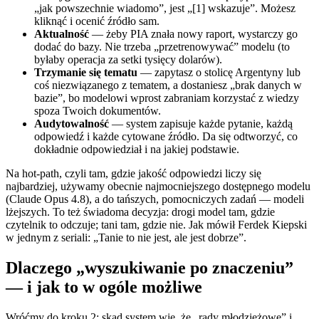
„jak powszechnie wiadomo”, jest „[1] wskazuje”. Możesz
kliknąć i ocenić źródło sam.
Aktualność
— żeby PIA znała nowy raport, wystarczy go
dodać do bazy. Nie trzeba „przetrenowywać” modelu (to
byłaby operacja za setki tysięcy dolarów).
Trzymanie się tematu
— zapytasz o stolicę Argentyny lub
coś niezwiązanego z tematem, a dostaniesz „brak danych w
bazie”, bo modelowi wprost zabraniam korzystać z wiedzy
spoza Twoich dokumentów.
Audytowalność
— system zapisuje każde pytanie, każdą
odpowiedź i każde cytowane źródło. Da się odtworzyć, co
dokładnie odpowiedział i na jakiej podstawie.
Na hot-path, czyli tam, gdzie jakość odpowiedzi liczy się
najbardziej, używamy obecnie najmocniejszego dostępnego modelu
(Claude Opus 4.8), a do tańszych, pomocniczych zadań — modeli
lżejszych. To też świadoma decyzja: drogi model tam, gdzie
czytelnik to odczuje; tani tam, gdzie nie. Jak mówił Ferdek Kiepski
w jednym z seriali: „Tanie to nie jest, ale jest dobrze”.
Dlaczego „wyszukiwanie po znaczeniu”
— i jak to w ogóle możliwe
Wróćmy do kroku 2: skąd system wie, że „rady młodzieżowe” i