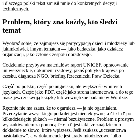
i dlaczego polski tekst zmusił mnie do konkretnych decyzji
technicznych.
Problem, który zna każdy, kto śledzi
temat
Wyobraź sobie, że zajmujesz się partycypacją dzieci i młodzieży lub
jakimkolwiek innym tematem — jako badaczka, jako działacz
organizacji, jako członek zespołu doradczego.
Codziennie przybywa materiałów: raport UNICEF, opracowanie
uniwersyteckie, dokument rządowy, jakaś polityka krajowa po
czesku, diagnoza NGO, briefing Rzeczniczki Praw Dziecka.
Część po polsku, część po angielsku, ale większość w innych
językach. Część jako PDF, część jako strona internetowa, a do tego
masz jeszcze swoją książkę lub wewnętrzne badanie w Wordzie.
Ręcznie nie ma szans, że to ogarniesz — ja nie ogarniałem.
Przeczytanie wszystkiego po kolei jest nieefektywne, a
po
Ctrl+F
kilkudziesięciu plikach — niemal bezużyteczne. Problem z prostym
wyszukiwaniem za pomocą
jest taki, że znajdzie ono
Ctrl+F
dokładnie to słowo, które wpiszesz. Jeśli szukasz „uczestnictwa
nastolatków”, a w dokumencie jest „rady młodzieżowe” albo