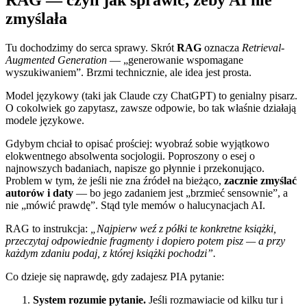
RAG — czyli jak sprawić, żeby AI nie
zmyślała
Tu dochodzimy do serca sprawy. Skrót
RAG
oznacza
Retrieval-
Augmented Generation
— „generowanie wspomagane
wyszukiwaniem”. Brzmi technicznie, ale idea jest prosta.
Model językowy (taki jak Claude czy ChatGPT) to genialny pisarz.
O cokolwiek go zapytasz, zawsze odpowie, bo tak właśnie działają
modele językowe.
Gdybym chciał to opisać prościej: wyobraź sobie wyjątkowo
elokwentnego absolwenta socjologii. Poproszony o esej o
najnowszych badaniach, napisze go płynnie i przekonująco.
Problem w tym, że jeśli nie zna źródeł na bieżąco,
zacznie zmyślać
autorów i daty
— bo jego zadaniem jest „brzmieć sensownie”, a
nie „mówić prawdę”. Stąd tyle memów o halucynacjach AI.
RAG to instrukcja:
„Najpierw weź z półki te konkretne książki,
przeczytaj odpowiednie fragmenty i dopiero potem pisz — a przy
każdym zdaniu podaj, z której książki pochodzi”.
Co dzieje się naprawdę, gdy zadajesz PIA pytanie:
System rozumie pytanie.
Jeśli rozmawiacie od kilku tur i