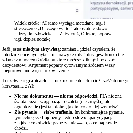
Widok źródła: AI samo wyciąga metadane, tagi i
streszczenie „Dlaczego warto”, ale ostatnie słowo
należy do człowieka — Zatwierdź, Odrzuć, popraw
tagi, dopisz notatkę.
Jeśli jesteś
młodym aktywistą
: zamiast „gdzieś czytałem, że
młodzież chce być pytana o sprawy szkoły”, dostajesz konkretne
zdanie z numerem źródła, w które możesz kliknąć i pokazać
decydentowi. Argument poparty cytowalnym źródłem waży
nieporównanie więcej niż wrażenie.
I uczciwie o
granicach
— bo zrozumienie ich to też część dobrego
korzystania z AI:
Nie ma dokumentu — nie ma odpowiedzi.
PIA nie zna
świata poza Twoją bazą. To zaleta (nie zmyśla), ale i
ograniczenie (jest tak dobra, jak to, co do niej wrzucisz).
Złe pytanie — słabe trafienia.
Im konkretniejsze pytanie,
tym celniejsze fragmenty. Jedno słowo „partycypacja”
znajdzie cokolwiek; pełne zdanie — to, o co naprawdę
chodzi.