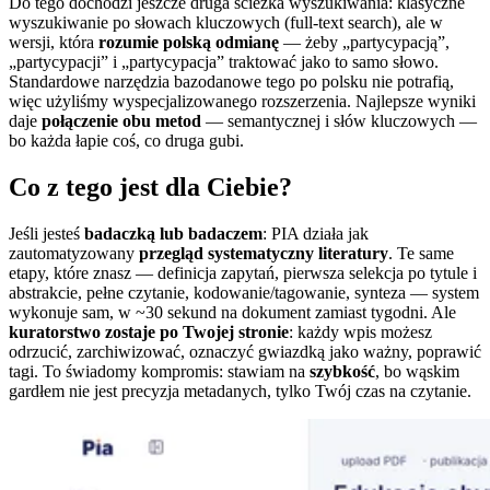
Do tego dochodzi jeszcze druga ścieżka wyszukiwania: klasyczne
wyszukiwanie po słowach kluczowych (full-text search), ale w
wersji, która
rozumie polską odmianę
— żeby „partycypacją”,
„partycypacji” i „partycypacja” traktować jako to samo słowo.
Standardowe narzędzia bazodanowe tego po polsku nie potrafią,
więc użyliśmy wyspecjalizowanego rozszerzenia. Najlepsze wyniki
daje
połączenie obu metod
— semantycznej i słów kluczowych —
bo każda łapie coś, co druga gubi.
Co z tego jest dla Ciebie?
Jeśli jesteś
badaczką lub badaczem
: PIA działa jak
zautomatyzowany
przegląd systematyczny literatury
. Te same
etapy, które znasz — definicja zapytań, pierwsza selekcja po tytule i
abstrakcie, pełne czytanie, kodowanie/tagowanie, synteza — system
wykonuje sam, w ~30 sekund na dokument zamiast tygodni. Ale
kuratorstwo zostaje po Twojej stronie
: każdy wpis możesz
odrzucić, zarchiwizować, oznaczyć gwiazdką jako ważny, poprawić
tagi. To świadomy kompromis: stawiam na
szybkość
, bo wąskim
gardłem nie jest precyzja metadanych, tylko Twój czas na czytanie.