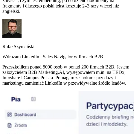
zmyśla”, czym jest embedding, po co dzielić dokumenty na
fragmenty i dlaczego polski tekst kosztuje 2–3 razy więcej niż
angielski.
Rafał Szymański
Wdrażam LinkedIn i Sales Navigator w firmach B2B
Przeszkoliłem ponad 5000 osób w ponad 200 firmach B2B. Jestem
założycielem B2B Marketing.AI, występowałem m.in. na TEDx,
Infoshare i Campus Polska. Pomagam zespołom sprzedaży i
marketingu zamieniać LinkedIn w przewidywalne źródło leadów.