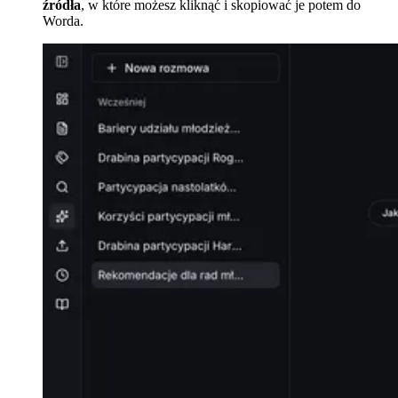
źródła
, w które możesz kliknąć i skopiować je potem do
Worda.