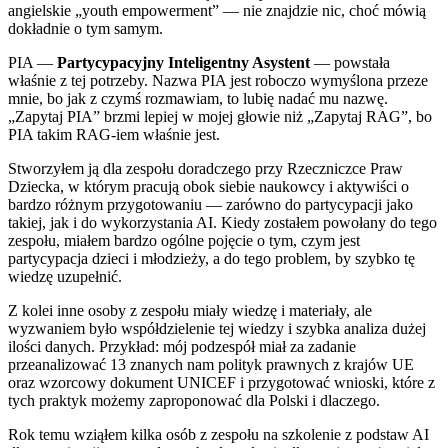
angielskie „youth empowerment” — nie znajdzie nic, choć mówią
dokładnie o tym samym.
PIA —
Partycypacyjny Inteligentny Asystent
— powstała
właśnie z tej potrzeby. Nazwa PIA jest roboczo wymyślona przeze
mnie, bo jak z czymś rozmawiam, to lubię nadać mu nazwę.
„Zapytaj PIA” brzmi lepiej w mojej głowie niż „Zapytaj RAG”, bo
PIA takim RAG-iem właśnie jest.
Stworzyłem ją dla zespołu doradczego przy Rzeczniczce Praw
Dziecka, w którym pracują obok siebie naukowcy i aktywiści o
bardzo różnym przygotowaniu — zarówno do partycypacji jako
takiej, jak i do wykorzystania AI. Kiedy zostałem powołany do tego
zespołu, miałem bardzo ogólne pojęcie o tym, czym jest
partycypacja dzieci i młodzieży, a do tego problem, by szybko tę
wiedzę uzupełnić.
Z kolei inne osoby z zespołu miały wiedzę i materiały, ale
wyzwaniem było współdzielenie tej wiedzy i szybka analiza dużej
ilości danych. Przykład: mój podzespół miał za zadanie
przeanalizować 13 znanych nam polityk prawnych z krajów UE
oraz wzorcowy dokument UNICEF i przygotować wnioski, które z
tych praktyk możemy zaproponować dla Polski i dlaczego.
Rok temu wziąłem kilka osób z zespołu na szkolenie z podstaw AI