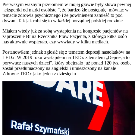
Pierwszym ważnym przełomem w mojej głowie były słowa pewnej
„ekspertki od marki osobistej”, że bardzo źle postępuję, mówiąc w
temacie zdrowia psychicznego i że powinienem zamieść to pod
dywan. Tak jak robi się to w każdej porządnej polskiej rodzinie.
Miałem wtedy już za sobą wystąpienia na kongresie pacjentów na
zaproszenie Biura Rzecznika Praw Pacjenta, z którego kilka osób
nas aktywnie wspierało, czy wywiady w kilku mediach.
Postanowiłem jednak zgłosić się z tematem depresji nastolatków na
TEDx. W 2019 roku wystąpiłem na TEDx z tematem „Depresja to
porywacz naszych dzieci”, który obejrzało już ponad 120 tys. osób,
został przetłumaczony na angielski i umieszczony na kanale
Zdrowie TEDx jako jeden z dziesięciu.