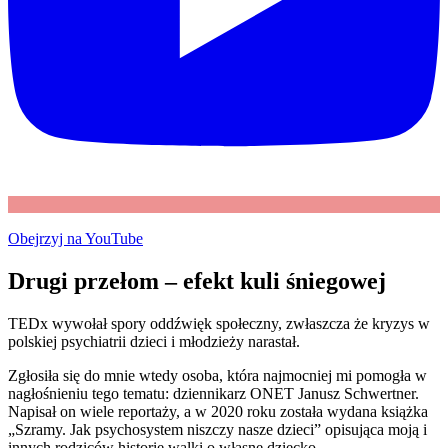
Obejrzyj na YouTube
Drugi przełom – efekt kuli śniegowej
TEDx wywołał spory oddźwięk społeczny, zwłaszcza że kryzys w
polskiej psychiatrii dzieci i młodzieży narastał.
Zgłosiła się do mnie wtedy osoba, która najmocniej mi pomogła w
nagłośnieniu tego tematu: dziennikarz ONET Janusz Schwertner.
Napisał on wiele reportaży, a w 2020 roku została wydana książka
„Szramy. Jak psychosystem niszczy nasze dzieci” opisująca moją i
innych rodziców historie walki o własne dziecko.