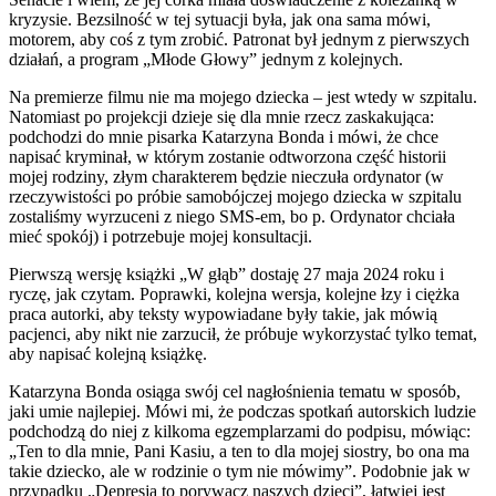
kryzysie. Bezsilność w tej sytuacji była, jak ona sama mówi,
motorem, aby coś z tym zrobić. Patronat był jednym z pierwszych
działań, a program „Młode Głowy” jednym z kolejnych.
Na premierze filmu nie ma mojego dziecka – jest wtedy w szpitalu.
Natomiast po projekcji dzieje się dla mnie rzecz zaskakująca:
podchodzi do mnie pisarka Katarzyna Bonda i mówi, że chce
napisać kryminał, w którym zostanie odtworzona część historii
mojej rodziny, złym charakterem będzie nieczuła ordynator (w
rzeczywistości po próbie samobójczej mojego dziecka w szpitalu
zostaliśmy wyrzuceni z niego SMS-em, bo p. Ordynator chciała
mieć spokój) i potrzebuje mojej konsultacji.
Pierwszą wersję książki „W głąb” dostaję 27 maja 2024 roku i
ryczę, jak czytam. Poprawki, kolejna wersja, kolejne łzy i ciężka
praca autorki, aby teksty wypowiadane były takie, jak mówią
pacjenci, aby nikt nie zarzucił, że próbuje wykorzystać tylko temat,
aby napisać kolejną książkę.
Katarzyna Bonda osiąga swój cel nagłośnienia tematu w sposób,
jaki umie najlepiej. Mówi mi, że podczas spotkań autorskich ludzie
podchodzą do niej z kilkoma egzemplarzami do podpisu, mówiąc:
„Ten to dla mnie, Pani Kasiu, a ten to dla mojej siostry, bo ona ma
takie dziecko, ale w rodzinie o tym nie mówimy”. Podobnie jak w
przypadku „Depresja to porywacz naszych dzieci”, łatwiej jest