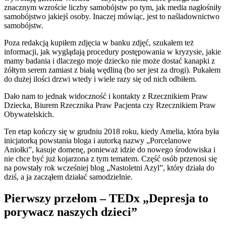
znacznym wzroście liczby samobójstw po tym, jak media nagłośniły
samobójstwo jakiejś osoby. Inaczej mówiąc, jest to naśladownictwo
samobójstw.
Poza redakcją kupiłem zdjęcia w banku zdjęć, szukałem też
informacji, jak wyglądają procedury postępowania w kryzysie, jakie
mamy badania i dlaczego moje dziecko nie może dostać kanapki z
żółtym serem zamiast z białą wędliną (bo ser jest za drogi). Pukałem
do dużej ilości drzwi wtedy i wiele razy się od nich odbiłem.
Dało nam to jednak widoczność i kontakty z Rzecznikiem Praw
Dziecka, Biurem Rzecznika Praw Pacjenta czy Rzecznikiem Praw
Obywatelskich.
Ten etap kończy się w grudniu 2018 roku, kiedy Amelia, która była
inicjatorką powstania bloga i autorką nazwy „Porcelanowe
Aniołki”, kasuje domenę, ponieważ idzie do nowego środowiska i
nie chce być już kojarzona z tym tematem. Część osób przenosi się
na powstały rok wcześniej blog „Nastoletni Azyl”, który działa do
dziś, a ja zacząłem działać samodzielnie.
Pierwszy przełom – TEDx „Depresja to
porywacz naszych dzieci”