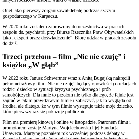
Onet jako pierwszy zorganizował debatę podczas szczytu
gospodarczego w Karpaczu.
W 2020 roku zostałem zaproszony do uczestnictwa w pracach
zespołu ds. psychiatrii przy Biurze Rzecznika Praw Obywatelskich
jako „ekspert przez doświadczenie”. Biorę udział w pracach zespołu
do dziś.
Trzeci przełom – film „Nic nie czuję” i
książka „W głąb”
W 2022 roku Janusz Schwertner wraz z Anitą Bugajską nakręcili
pełnometrażowy film „Nic nie czuję” będący opowieścią o relacjach
rodzic–dziecko w sytuacji kryzysu psychicznego i prób
samobójczych. Dla mnie to przełom nie tylko dlatego, że fajnie jest
zagrać w takim prawdziwym filmie i zobaczyć, jak to wygląda od
środka, ale dlatego, że w tym filmie występuje także moje dziecko,
które pierwszy raz się pokazuje publicznie.
Film ma premierę kinową i online w listopadzie. Patronem filmu i
promotorem zostaje Martyna Wojciechowska i jej Fundacja
Unaweza. Martynę poznałem rok wcześniej podczas debaty w
Senacie i wiem, że jej córka miała doświadczenie z koleżanką w