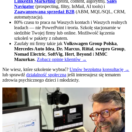
LinkedIn Marketing
(profil, content, algorytm),
Sales
Navigator
(prospecting, filtry, InMail, AI tools) i
Zaawansowana sprzedaż B2B
(ABM, MQL/SQL, CRM,
automatyzacja).
80% czasu to praca na Waszych kontach i Waszych realnych
leadach — nie PowerPoint i teoria. Szkolę stacjonarnie w
siedzibie Twojej firmy lub online. Możliwość łączenia
szkoleń w pakiety z rabatem.
Zaufały mi firmy takie jak
Volkswagen Group Polska
,
Mercedes Auto Idea
,
Dr. Marcus
,
Rittal
,
swepro Group
,
Nomad Electric
,
SoftVig
,
Hert
,
Beyond
i
MMC
Mazurkas
.
Zobacz opinie klientów →
Nie wiesz, które szkolenie wybrać?
Umów bezpłatną konsultację →
lub sprawdź
działalność społeczna
jeśli interesujesz się tematem
zdrowia psychicznego dzieci i młodzieży.