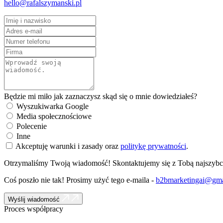
hello@rafalszymanski.pl
Będzie mi miło jak zaznaczysz skąd się o mnie dowiedziałeś?
Wyszukiwarka Google
Media społecznościowe
Polecenie
Inne
Akceptuję warunki i zasady oraz
politykę prywatności
.
Otrzymaliśmy Twoją wiadomość! Skontaktujemy się z Tobą najszybci
Coś poszło nie tak! Prosimy użyć tego e-maila -
b2bmarketingai@gma
Wyślij wiadomość
Proces współpracy