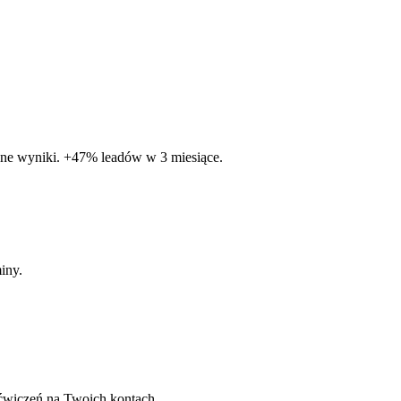
alne wyniki. +47% leadów w 3 miesiące.
iny.
ćwiczeń na Twoich kontach.