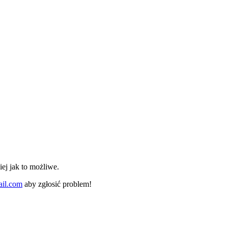
ej jak to możliwe.
il.com
aby zgłosić problem!