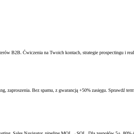
terów B2B. Ćwiczenia na Twoich kontach, strategie prospectingu i re
nding, zaproszenia. Bez spamu, z gwarancją +50% zasięgu. Sprawdź term
rketing, Sales Navigator, pipeline MQL→SQL. Dla zespołów 5+. 80% 