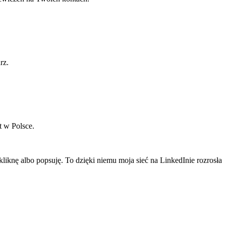
rz.
t w Polsce.
liknę albo popsuję. To dzięki niemu moja sieć na LinkedInie rozrosła