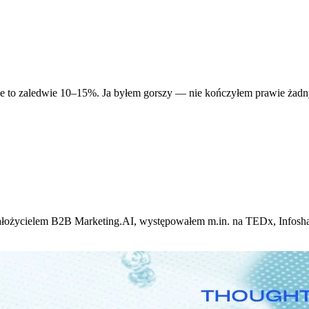
e to zaledwie 10–15%. Ja byłem gorszy — nie kończyłem prawie żadnych
ałożycielem B2B Marketing.AI, występowałem m.in. na TEDx, Infosh