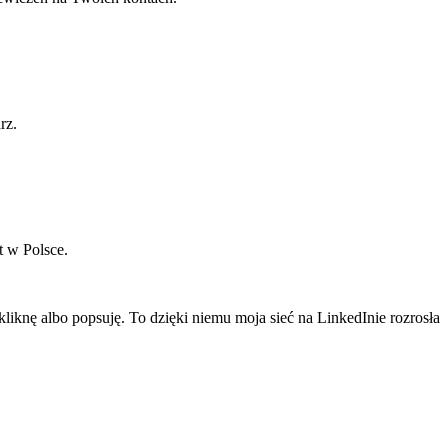
rz.
t w Polsce.
liknę albo popsuję. To dzięki niemu moja sieć na LinkedInie rozrosła