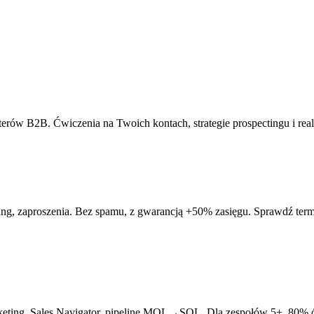
terów B2B. Ćwiczenia na Twoich kontach, strategie prospectingu i re
nding, zaproszenia. Bez spamu, z gwarancją +50% zasięgu. Sprawdź term
rketing, Sales Navigator, pipeline MQL→SQL. Dla zespołów 5+. 80% 