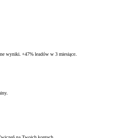
alne wyniki. +47% leadów w 3 miesiące.
iny.
ćwiczeń na Twoich kontach.