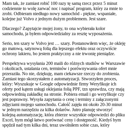
Mam tak, że zamiast robić 100 razy tę samą rzecz przez 5 minut
codziennie to wolę zarwać noc i napisać program, który za mnie to
zrobi. Odbieram niedługo nowy samochód - piękne, wspaniałe,
kolejne już Volvo z jednym dużym problemem. Jest szare.
Dlaczego? Zapytajcie mojej żony, to ona wybierała kolor
samochodu, ja byłem odpowiedzialny za resztę wyposażenia.
Serio, ten szary w Volvo jest … szary. Postanowiłem więc, że okleję
go matową, satynową folią dla lepszego efektu oraz oczywiście
ochrony lakieru, bo jestem praktyczny a nie trwonię pieniądze.
Perspektywa wysyłania 200 maili do różnych studiów w Warszawie
i okolicach, ustalania cen, terminów i porównywania ofert mnie
przeraziła. No nie, dziękuję, mam ciekawsze rzeczy do zrobienia.
Zamiast tego skorzystałem z automatyzacji. Stworzyłem proces,
który: Wyszukuje w Google odpowiednie firmy Weryfikuje ich
oferty pod kątem usługi oklejania folią PPF, tzn sprawdza, czy mają
odpowiednią zakładkę na stronie. Pobiera email i go weryfikuje czy
jest poprawny. Wysyła zapytania o cenę i terminy z załączonymi
zdjęciami mojego samochodu. Całość zajęła mi około 20-30 minut
w jednym narzędziu za kilka dolarów. Jutro planuję stworzyć
kolejną automatyzację, która zbierze wszystkie odpowiedzi do pliku
Excel, bym mógł łatwo porównać ceny i dostępność. Kiedyś bym
spędził nad tym kilka dni, teraz uwolniłem sobie czas, który