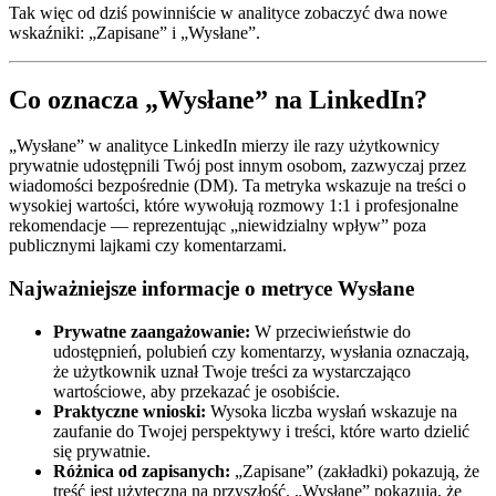
Tak więc od dziś powinniście w analityce zobaczyć dwa nowe
wskaźniki: „Zapisane” i „Wysłane”.
Co oznacza „Wysłane” na LinkedIn?
„Wysłane” w analityce LinkedIn mierzy ile razy użytkownicy
prywatnie udostępnili Twój post innym osobom, zazwyczaj przez
wiadomości bezpośrednie (DM). Ta metryka wskazuje na treści o
wysokiej wartości, które wywołują rozmowy 1:1 i profesjonalne
rekomendacje — reprezentując „niewidzialny wpływ” poza
publicznymi lajkami czy komentarzami.
Najważniejsze informacje o metryce Wysłane
Prywatne zaangażowanie:
W przeciwieństwie do
udostępnień, polubień czy komentarzy, wysłania oznaczają,
że użytkownik uznał Twoje treści za wystarczająco
wartościowe, aby przekazać je osobiście.
Praktyczne wnioski:
Wysoka liczba wysłań wskazuje na
zaufanie do Twojej perspektywy i treści, które warto dzielić
się prywatnie.
Różnica od zapisanych:
„Zapisane” (zakładki) pokazują, że
treść jest użyteczna na przyszłość. „Wysłane” pokazują, że