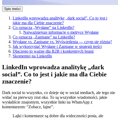
Spis treści
LinkedIn wprowadza analitykę „dark social”. Co to jest i
jakie ma dla Ciebie znaczenie?
Co oznacza „Wysłane” na LinkedIn?
Najważniejsze informacje o metryce Wysłane
Co oznacza „Zapisane” na LinkedIn?
Wysłane vs. Zapisane vs. Wyświetlenia — czym się różnią?
Jak wykorzystać Wysłane i Zapisane w strategii treści
Dlaczego to ważne dla B2B i konkretnych branż
Skomentuj na LinkedIn
LinkedIn wprowadza analitykę „dark
social”. Co to jest i jakie ma dla Ciebie
znaczenie?
Dark social to wszystko, co dzieje się w social mediach, ale tego nie
widać na pierwszy rzut oka. To są wszystkie wiadomości, jakie
wysłaliście znajomym, wszystkie linki na WhatsApp z
komentarzem: “Zobacz, fajne”.
Lajki i komentarze są dobre dla widoczności posta, ale