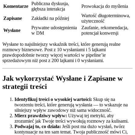
Publiczna dyskusja,
Komentarze
Prowokacja do myślenia
głębsza interakcja
Wartość długoterminowa,
Zapisane
Zakładki na później
użyteczność
Prywatne udostępnienia
Zaufanie, rekomendacja,
Wysłane
w DM
potencjał konwersji
Wysłane to najsilniejszy wskaźnik treści, które generują realne
rozmowy biznesowe. Post z 10 wysłaniami i 5 lajkami
prawdopodobnie tworzy więcej wartości w pipeline’ie
sprzedażowym niż post z 200 lajkami i 0 wysłaniami.
Jak wykorzystać Wysłane i Zapisane w
strategii treści
Identyfikuj treści o wysokiej wartości:
Skup się na
tworzeniu treści, które generują wysłania — to wskazuje na
silniejszy wpływ zawodowy niż sama widoczność.
Mierz prawdziwy wpływ:
Używaj tej metryki, aby
zrozumieć jak Twoje treści wywołują rozmowy za kulisami.
Podwajaj to, co działa:
Jeśli post ma dużo wysłań, twórz
kontynuacje na ten sam temat. Twoja publiczność mówi Ci,