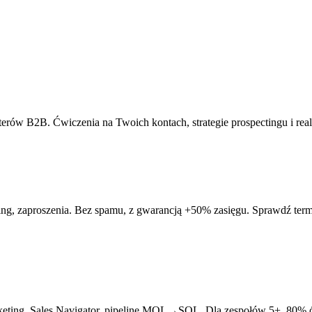
terów B2B. Ćwiczenia na Twoich kontach, strategie prospectingu i re
nding, zaproszenia. Bez spamu, z gwarancją +50% zasięgu. Sprawdź term
rketing, Sales Navigator, pipeline MQL→SQL. Dla zespołów 5+. 80% 