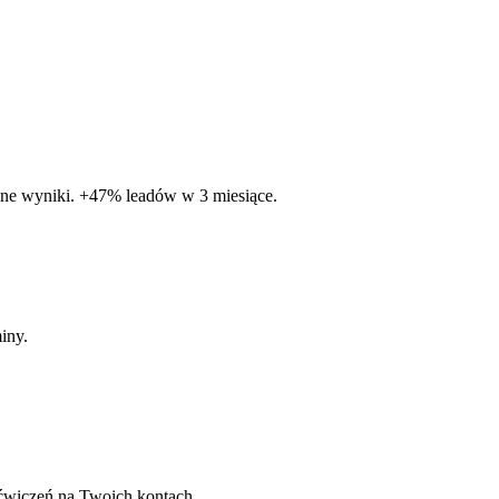
alne wyniki. +47% leadów w 3 miesiące.
iny.
ćwiczeń na Twoich kontach.