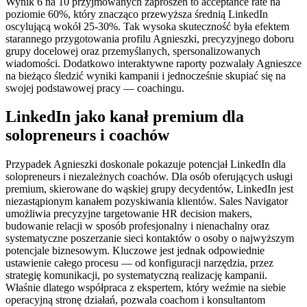
Wynik 6 na 10 przyjmowanych zaproszeń to acceptance rate na
poziomie 60%, który znacząco przewyższa średnią LinkedIn
oscylującą wokół 25-30%. Tak wysoka skuteczność była efektem
starannego przygotowania profilu Agnieszki, precyzyjnego doboru
grupy docelowej oraz przemyślanych, spersonalizowanych
wiadomości. Dodatkowo interaktywne raporty pozwalały Agnieszce
na bieżąco śledzić wyniki kampanii i jednocześnie skupiać się na
swojej podstawowej pracy — coachingu.
LinkedIn jako kanał premium dla
solopreneurs i coachów
Przypadek Agnieszki doskonale pokazuje potencjał LinkedIn dla
solopreneurs i niezależnych coachów. Dla osób oferujących usługi
premium, skierowane do wąskiej grupy decydentów, LinkedIn jest
niezastąpionym kanałem pozyskiwania klientów. Sales Navigator
umożliwia precyzyjne targetowanie HR decision makers,
budowanie relacji w sposób profesjonalny i nienachalny oraz
systematyczne poszerzanie sieci kontaktów o osoby o najwyższym
potencjale biznesowym. Kluczowe jest jednak odpowiednie
ustawienie całego procesu — od konfiguracji narzędzia, przez
strategię komunikacji, po systematyczną realizację kampanii.
Właśnie dlatego współpraca z ekspertem, który weźmie na siebie
operacyjną stronę działań, pozwala coachom i konsultantom