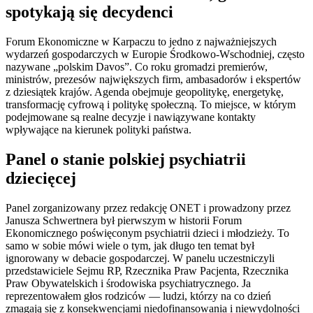
spotykają się decydenci
Forum Ekonomiczne w Karpaczu to jedno z najważniejszych
wydarzeń gospodarczych w Europie Środkowo-Wschodniej, często
nazywane „polskim Davos”. Co roku gromadzi premierów,
ministrów, prezesów największych firm, ambasadorów i ekspertów
z dziesiątek krajów. Agenda obejmuje geopolitykę, energetykę,
transformację cyfrową i politykę społeczną. To miejsce, w którym
podejmowane są realne decyzje i nawiązywane kontakty
wpływające na kierunek polityki państwa.
Panel o stanie polskiej psychiatrii
dziecięcej
Panel zorganizowany przez redakcję ONET i prowadzony przez
Janusza Schwertnera był pierwszym w historii Forum
Ekonomicznego poświęconym psychiatrii dzieci i młodzieży. To
samo w sobie mówi wiele o tym, jak długo ten temat był
ignorowany w debacie gospodarczej. W panelu uczestniczyli
przedstawiciele Sejmu RP, Rzecznika Praw Pacjenta, Rzecznika
Praw Obywatelskich i środowiska psychiatrycznego. Ja
reprezentowałem głos rodziców — ludzi, którzy na co dzień
zmagają się z konsekwencjami niedofinansowania i niewydolności