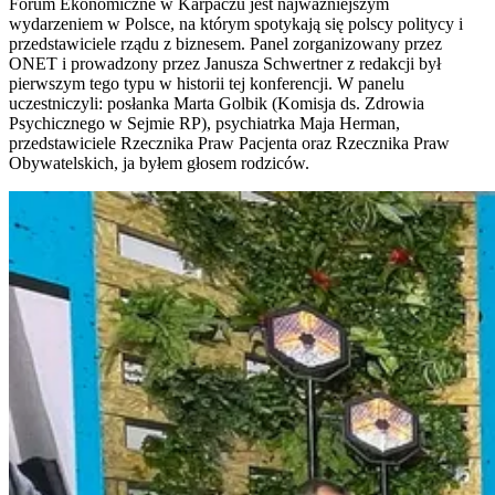
Forum Ekonomiczne w Karpaczu jest najważniejszym
wydarzeniem w Polsce, na którym spotykają się polscy politycy i
przedstawiciele rządu z biznesem. Panel zorganizowany przez
ONET i prowadzony przez Janusza Schwertner z redakcji był
pierwszym tego typu w historii tej konferencji. W panelu
uczestniczyli: posłanka Marta Golbik (Komisja ds. Zdrowia
Psychicznego w Sejmie RP), psychiatrka Maja Herman,
przedstawiciele Rzecznika Praw Pacjenta oraz Rzecznika Praw
Obywatelskich, ja byłem głosem rodziców.